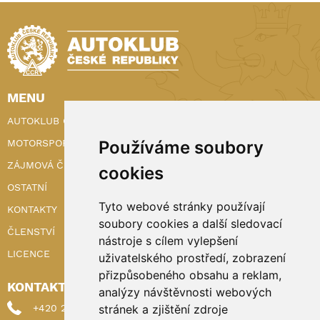
MENU
AUTOKLUB ČR
MOTORSPORT
Používáme soubory
ZÁJMOVÁ ČINNOST
cookies
OSTATNÍ
Tyto webové stránky používají
KONTAKTY
soubory cookies a další sledovací
ČLENSTVÍ
nástroje s cílem vylepšení
LICENCE
uživatelského prostředí, zobrazení
přizpůsobeného obsahu a reklam,
KONTAKTY
analýzy návštěvnosti webových
+420 222 898 224 (sekretariat)
stránek a zjištění zdroje