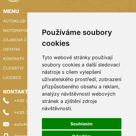
MENU
AUTOKLUB ČR
MOTORSPORT
Používáme soubory
ZÁJMOVÁ ČINNOST
cookies
OSTATNÍ
Tyto webové stránky používají
KONTAKTY
soubory cookies a další sledovací
ČLENSTVÍ
nástroje s cílem vylepšení
LICENCE
uživatelského prostředí, zobrazení
přizpůsobeného obsahu a reklam,
KONTAKTY
analýzy návštěvnosti webových
+420 222 898 224 (sekretariat)
stránek a zjištění zdroje
návštěvnosti.
+420 222 898 221 (členství)
Souhlasím
autoklub@autoklub.cz
Opletalova 1337/29, 110 00 Praha 1