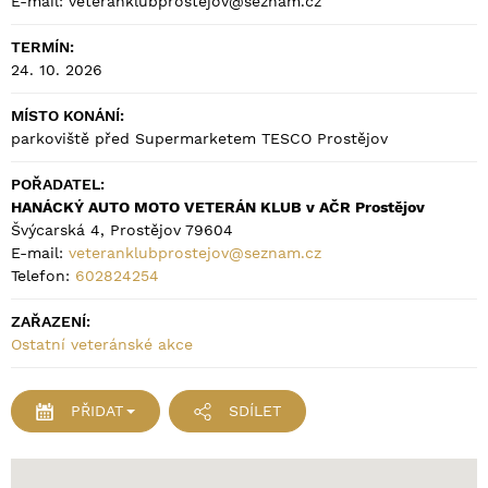
E-mail: veteranklubprostejov@seznam.cz
TERMÍN:
24. 10. 2026
MÍSTO KONÁNÍ:
parkoviště před Supermarketem TESCO Prostějov
POŘADATEL:
HANÁCKÝ AUTO MOTO VETERÁN KLUB v AČR Prostějov
Švýcarská 4, Prostějov 79604
E-mail:
veteranklubprostejov@seznam.cz
Telefon:
602824254
ZAŘAZENÍ:
Ostatní veteránské akce
PŘIDAT
SDÍLET