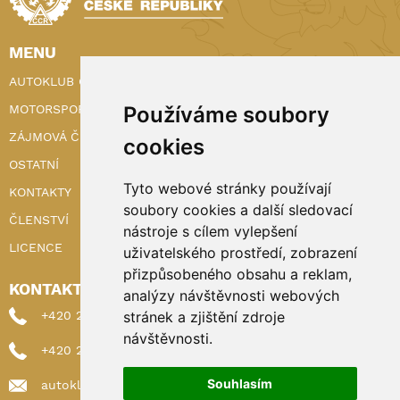
MENU
AUTOKLUB ČR
Používáme soubory
MOTORSPORT
ZÁJMOVÁ ČINNOST
cookies
OSTATNÍ
Tyto webové stránky používají
KONTAKTY
soubory cookies a další sledovací
ČLENSTVÍ
nástroje s cílem vylepšení
LICENCE
uživatelského prostředí, zobrazení
přizpůsobeného obsahu a reklam,
KONTAKTY
analýzy návštěvnosti webových
stránek a zjištění zdroje
+420 222 898 224 (sekretariat)
návštěvnosti.
+420 222 898 221 (členství)
Souhlasím
autoklub@autoklub.cz