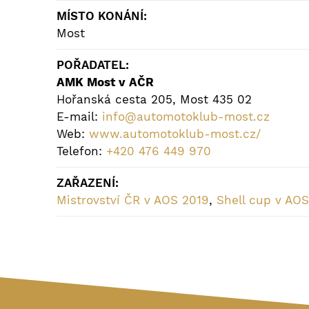
MÍSTO KONÁNÍ:
Most
POŘADATEL:
AMK Most v AČR
Hořanská cesta 205, Most 435 02
E-mail:
info@automotoklub-most.cz
Web:
www.automotoklub-most.cz/
Telefon:
+420 476 449 970
ZAŘAZENÍ:
Mistrovství ČR v AOS 2019
,
Shell cup v AO