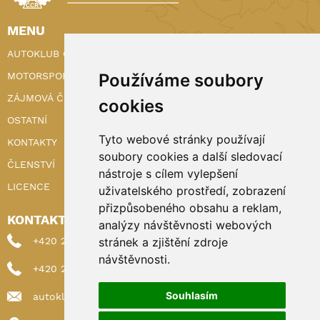
MENU
AUTOKLUB ČR
MOTORSPORT
Používáme soubory
ZÁJMOVÁ ČINNOST
cookies
OSTATNÍ
Tyto webové stránky používají
KONTAKTY
soubory cookies a další sledovací
ČLENSTVÍ
nástroje s cílem vylepšení
LICENCE
uživatelského prostředí, zobrazení
přizpůsobeného obsahu a reklam,
KONTAKTY
analýzy návštěvnosti webových
+420 222 898 224 (sekretariat)
stránek a zjištění zdroje
návštěvnosti.
+420 222 898 221 (členství)
Souhlasím
autoklub@autoklub.cz