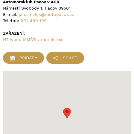
Automotoklub Pacov v AČR
Náměstí Svobody 1, Pacov 39501
E-mail:
jan.smolek@motopacov.cz
Telefon:
602 489 199
ZAŘAZENÍ:
HT wood MMČR v motokrosu
PŘIDAT
SDÍLET