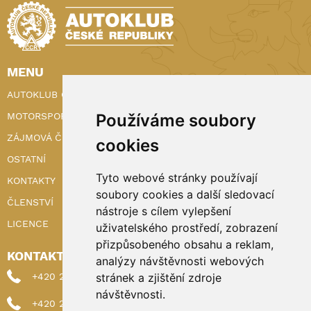
MENU
AUTOKLUB ČR
MOTORSPORT
Používáme soubory
ZÁJMOVÁ ČINNOST
cookies
OSTATNÍ
Tyto webové stránky používají
KONTAKTY
soubory cookies a další sledovací
ČLENSTVÍ
nástroje s cílem vylepšení
LICENCE
uživatelského prostředí, zobrazení
přizpůsobeného obsahu a reklam,
KONTAKTY
analýzy návštěvnosti webových
+420 222 898 224 (sekretariat)
stránek a zjištění zdroje
návštěvnosti.
+420 222 898 221 (členství)