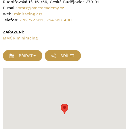
Rudolfovská tř. 161/56, České Budějovice 370 01
E-mail:
smrz@smrzacademy.cz
Web:
miniracing.cz/
Telefon:
776 722 921
,
724 957 400
ZAŘAZENÍ:
MMČR miniracing
PŘIDAT
SDÍLET