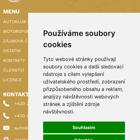
MENU
AUTOKLUB ČR
MOTORSPORT
Používáme soubory
ZÁJMOVÁ ČINNOST
cookies
OSTATNÍ
Tyto webové stránky používají
KONTAKTY
soubory cookies a další sledovací
ČLENSTVÍ
nástroje s cílem vylepšení
LICENCE
uživatelského prostředí, zobrazení
přizpůsobeného obsahu a reklam,
KONTAKTY
analýzy návštěvnosti webových
+420 222 898 224 (sekretariat)
stránek a zjištění zdroje
návštěvnosti.
+420 222 898 221 (členství)
Souhlasím
autoklub@autoklub.cz
Opletalova 1337/29, 110 00 Praha 1