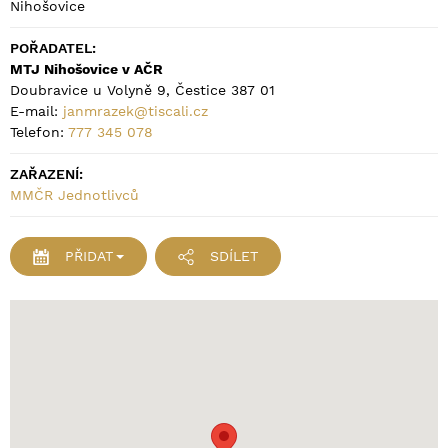
Nihošovice
POŘADATEL:
MTJ Nihošovice v AČR
Doubravice u Volyně 9, Čestice 387 01
E-mail:
janmrazek@tiscali.cz
Telefon:
777 345 078
ZAŘAZENÍ:
MMČR Jednotlivců
PŘIDAT
SDÍLET