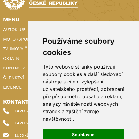
MENU
AUTOKLUB ČR
MOTORSPORT
Používáme soubory
ZÁJMOVÁ ČINNOST
cookies
OSTATNÍ
Tyto webové stránky používají
KONTAKTY
soubory cookies a další sledovací
ČLENSTVÍ
nástroje s cílem vylepšení
LICENCE
uživatelského prostředí, zobrazení
přizpůsobeného obsahu a reklam,
KONTAKTY
analýzy návštěvnosti webových
+420 222 898 224 (sekretariat)
stránek a zjištění zdroje
návštěvnosti.
+420 222 898 221 (členství)
Souhlasím
autoklub@autoklub.cz