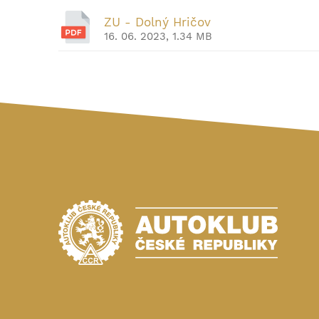
ZU - Dolný Hričov
16. 06. 2023, 1.34 MB