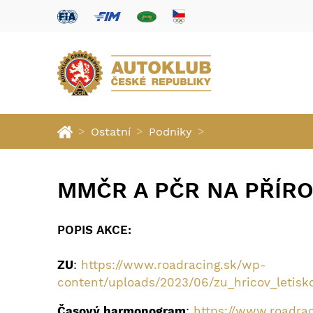
>
>
>
Ostatní
Podniky
MMČR A PČR NA PŘÍR
POPIS AKCE:
ZU
:
https://www.roadracing.sk/wp-
content/uploads/2023/06/zu_hricov_letis
Časový harmonogram
:
https://www.roadra