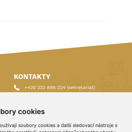
KONTAKTY
+420 222 898 224 (sekretariat)
+420 222 898 221 (členství)
bory cookies
autoklub@autoklub.cz
Opletalova 1337/29, 110 00 Praha 1
užívají soubory cookies a další sledovací nástroje s