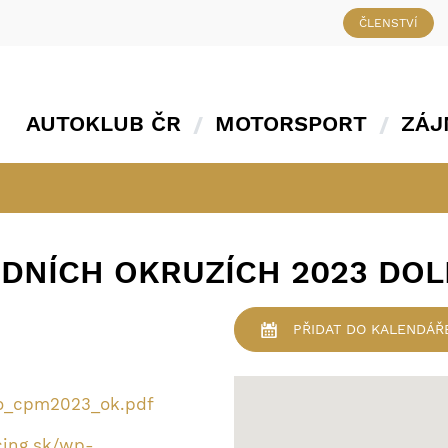
ČLENSTVÍ
AUTOKLUB ČR
MOTORSPORT
ZÁJ
ODNÍCH OKRUZÍCH 2023 DOL
PŘIDAT
DO KALENDÁŘ
ko_cpm2023_ok.pdf
cing.sk/wp-