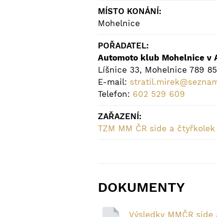
MÍSTO KONÁNÍ:
Mohelnice
POŘADATEL:
Automoto klub Mohelnice v
Líšnice 33, Mohelnice 789 85
E-mail:
stratil.mirek@sezna
Telefon:
602 529 609
ZAŘAZENÍ:
TZM MM ČR side a čtyřkolek
DOKUMENTY
Výsledky MMČR side 