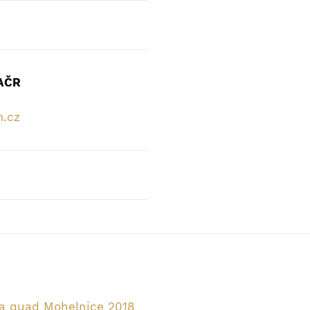
 AČR
m.cz
a quad Mohelnice 2018