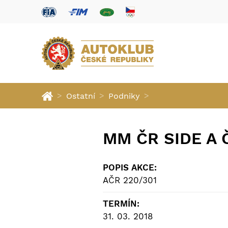
>
>
>
Ostatní
Podniky
MM ČR SIDE A
POPIS AKCE:
AČR 220/301
TERMÍN:
31. 03. 2018