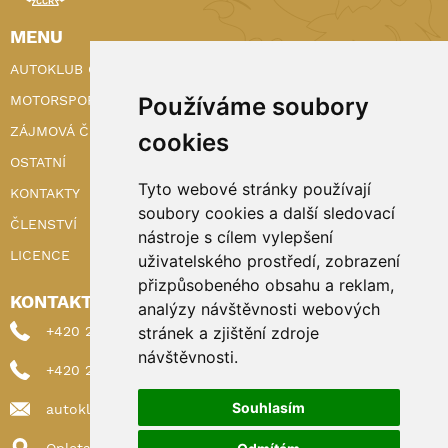
MENU
AUTOKLUB ČR
MOTORSPORT
Používáme soubory
ZÁJMOVÁ ČINNOST
cookies
OSTATNÍ
Tyto webové stránky používají
KONTAKTY
soubory cookies a další sledovací
ČLENSTVÍ
nástroje s cílem vylepšení
LICENCE
uživatelského prostředí, zobrazení
přizpůsobeného obsahu a reklam,
KONTAKTY
analýzy návštěvnosti webových
+420 222 898 224 (sekretariat)
stránek a zjištění zdroje
návštěvnosti.
+420 222 898 221 (členství)
Souhlasím
autoklub@autoklub.cz
Opletalova 1337/29, 110 00 Praha 1