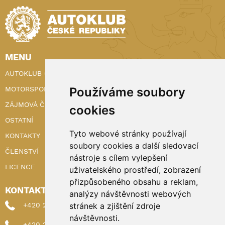
MENU
AUTOKLUB ČR
Používáme soubory
MOTORSPORT
ZÁJMOVÁ ČINNOST
cookies
OSTATNÍ
Tyto webové stránky používají
KONTAKTY
soubory cookies a další sledovací
ČLENSTVÍ
nástroje s cílem vylepšení
LICENCE
uživatelského prostředí, zobrazení
přizpůsobeného obsahu a reklam,
KONTAKTY
analýzy návštěvnosti webových
stránek a zjištění zdroje
+420 222 898 224 (sekretariat)
návštěvnosti.
+420 222 898 221 (členství)