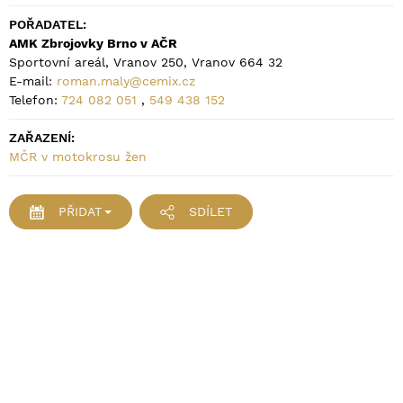
POŘADATEL:
AMK Zbrojovky Brno v AČR
Sportovní areál, Vranov 250, Vranov 664 32
E-mail:
roman.maly@cemix.cz
Telefon:
724 082 051
,
549 438 152
ZAŘAZENÍ:
MČR v motokrosu žen
PŘIDAT
SDÍLET