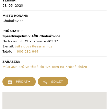
TERMÍN:
23. 05. 2020
MÍSTO KONÁNÍ:
Chabařovice
POŘADATEL:
Speedwayclub v AČR Chabařovice
Nádražní ul., Chabařovice 403 17
E-mail:
jsifaldova@seznam.cz
Telefon:
606 282 644
ZAŘAZENÍ:
MČR Juniorů ve třídě do 125 ccm na Krátké dráze
PŘIDAT
SDÍLET