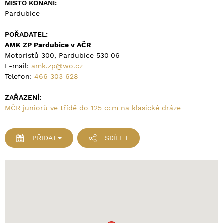
MÍSTO KONÁNÍ:
Pardubice
POŘADATEL:
AMK ZP Pardubice v AČR
Motoristů 300, Pardubice 530 06
E-mail:
amk.zp@wo.cz
Telefon:
466 303 628
ZAŘAZENÍ:
MČR juniorů ve třídě do 125 ccm na klasické dráze
PŘIDAT
SDÍLET