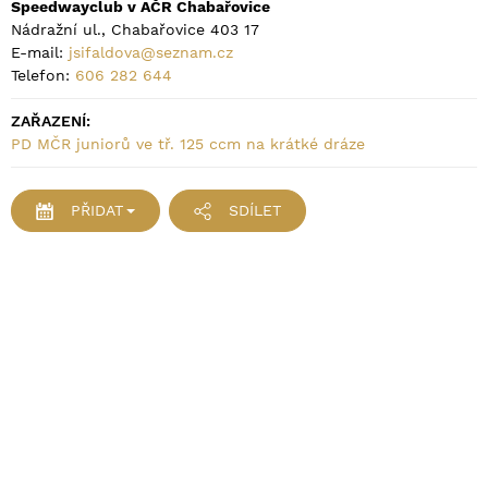
Speedwayclub v AČR Chabařovice
Nádražní ul., Chabařovice 403 17
E-mail:
jsifaldova@seznam.cz
Telefon:
606 282 644
ZAŘAZENÍ:
PD MČR juniorů ve tř. 125 ccm na krátké dráze
PŘIDAT
SDÍLET