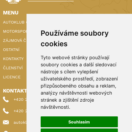
MENU
AUTOKLUB ČR
MOTORSPORT
Používáme soubory
ZÁJMOVÁ ČINNOST
cookies
OSTATNÍ
Tyto webové stránky používají
KONTAKTY
soubory cookies a další sledovací
ČLENSTVÍ
nástroje s cílem vylepšení
LICENCE
uživatelského prostředí, zobrazení
přizpůsobeného obsahu a reklam,
KONTAKTY
analýzy návštěvnosti webových
+420 222 898 224 (sekretariat)
stránek a zjištění zdroje
návštěvnosti.
+420 222 898 221 (členství)
Souhlasím
autoklub@autoklub.cz