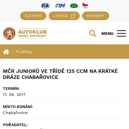
ČLENSTVÍ
LICENCE
KONTAKTY
MENU
Podniky
MČR JUNIORŮ VE TŘÍDĚ 125 CCM NA KRÁTKÉ
DRÁZE CHABAŘOVICE
TERMÍN:
11. 06. 2017
MÍSTO KONÁNÍ:
Chabařovice
POŘADATEL: