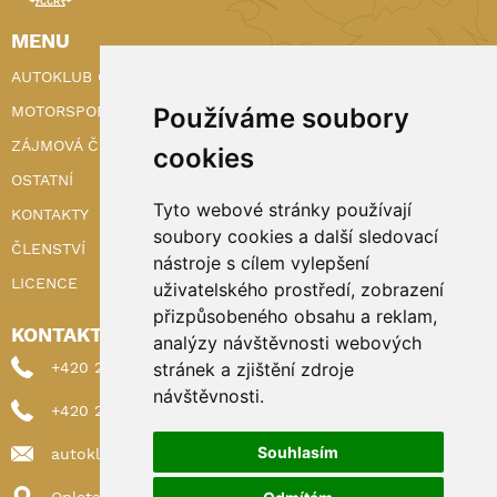
MENU
AUTOKLUB ČR
MOTORSPORT
Používáme soubory
ZÁJMOVÁ ČINNOST
cookies
OSTATNÍ
Tyto webové stránky používají
KONTAKTY
soubory cookies a další sledovací
ČLENSTVÍ
nástroje s cílem vylepšení
LICENCE
uživatelského prostředí, zobrazení
přizpůsobeného obsahu a reklam,
KONTAKTY
analýzy návštěvnosti webových
+420 222 898 224 (sekretariat)
stránek a zjištění zdroje
návštěvnosti.
+420 222 898 221 (členství)
Souhlasím
autoklub@autoklub.cz
Opletalova 1337/29, 110 00 Praha 1