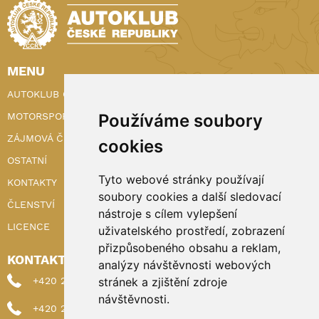
MENU
AUTOKLUB ČR
MOTORSPORT
Používáme soubory
ZÁJMOVÁ ČINNOST
cookies
OSTATNÍ
Tyto webové stránky používají
KONTAKTY
soubory cookies a další sledovací
ČLENSTVÍ
nástroje s cílem vylepšení
LICENCE
uživatelského prostředí, zobrazení
přizpůsobeného obsahu a reklam,
KONTAKTY
analýzy návštěvnosti webových
+420 222 898 224 (sekretariat)
stránek a zjištění zdroje
návštěvnosti.
+420 222 898 221 (členství)