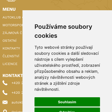
MENU
AUTOKLUB ČR
MOTORSPORT
Používáme soubory
ZÁJMOVÁ ČINNOST
cookies
OSTATNÍ
Tyto webové stránky používají
KONTAKTY
soubory cookies a další sledovací
ČLENSTVÍ
nástroje s cílem vylepšení
LICENCE
uživatelského prostředí, zobrazení
přizpůsobeného obsahu a reklam,
KONTAKTY
analýzy návštěvnosti webových
+420 222 898 224 (sekretariat)
stránek a zjištění zdroje
návštěvnosti.
+420 222 898 221 (členství)
Souhlasím
autoklub@autoklub.cz
Opletalova 1337/29, 110 00 Praha 1