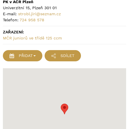
PK v AČR Plzeň
Univerzitní 15, Plzeň 301 01
E-mail:
strobl.jiri@seznam.cz
Telefon:
724 958 578
ZAŘAZENÍ:
MČR juniorů ve třídě 125 ccm
PŘIDAT
SDÍLET