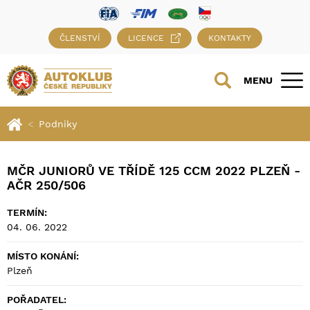
ČLENSTVÍ
LICENCE
KONTAKTY
MENU
Podniky
MČR JUNIORŮ VE TŘÍDĚ 125 CCM 2022 PLZEŇ -
AČR 250/506
TERMÍN:
04. 06. 2022
MÍSTO KONÁNÍ:
Plzeň
POŘADATEL: