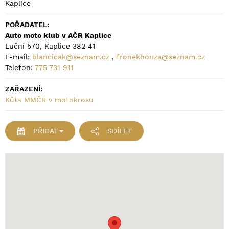
Kaplice
POŘADATEL:
Auto moto klub v AČR Kaplice
Luční 570, Kaplice 382 41
E-mail:
blancicak@seznam.cz
,
fronekhonza@seznam.cz
Telefon:
775 731 911
ZAŘAZENÍ:
Kůta MMČR v motokrosu
PŘIDAT
SDÍLET