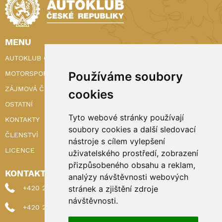
MENU
AUTOKLUB ČR
MOTORSPORT
Používáme soubory
ZÁJMOVÁ ČINNOST
cookies
OSTATNÍ
Tyto webové stránky používají
KONTAKTY
soubory cookies a další sledovací
ČLENSTVÍ
nástroje s cílem vylepšení
LICENCE
uživatelského prostředí, zobrazení
přizpůsobeného obsahu a reklam,
KONTAKTY
analýzy návštěvnosti webových
+420 222 898 224 (sekretariat)
stránek a zjištění zdroje
návštěvnosti.
+420 222 898 221 (členství)