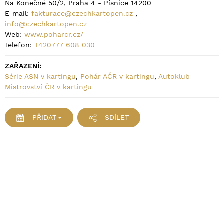
Na Konečné 50/2, Praha 4 - Písnice 14200
E-mail:
fakturace@czechkartopen.cz
,
info@czechkartopen.cz
Web:
www.poharcr.cz/
Telefon:
+420777 608 030
ZAŘAZENÍ:
Série ASN v kartingu
,
Pohár AČR v kartingu
,
Autoklub
Mistrovství ČR v kartingu
PŘIDAT
SDÍLET