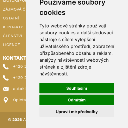
Používáme soubory
MOTORSPORT
ZÁJMOVÁ ČINNOST
cookies
OSTATNÍ
Tyto webové stránky používají
KONTAKTY
soubory cookies a další sledovací
ČLENSTVÍ
nástroje s cílem vylepšení
LICENCE
uživatelského prostředí, zobrazení
přizpůsobeného obsahu a reklam,
KONTAKTY
analýzy návštěvnosti webových
stránek a zjištění zdroje
+420 222 898 224 (sekretariat)
návštěvnosti.
+420 222 898 221 (členství)
Souhlasím
autoklub@autoklub.cz
Odmítám
Opletalova 1337/29, 110 00 Praha 1
Upravit mé předvolby
© 2026
AUTOKLUB ČESKÉ REPUBLIKY
|
Nastavení cookies
Spravováno a hostováno u
DIGITREE