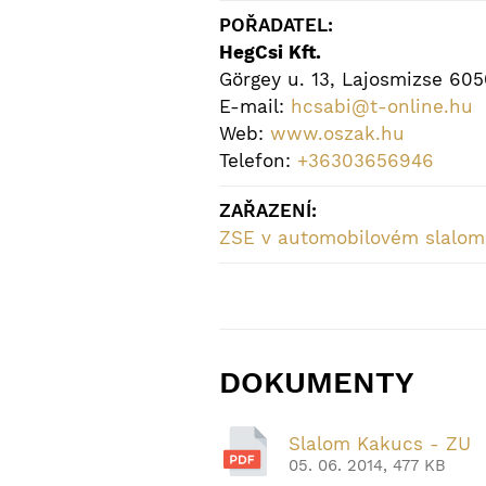
POŘADATEL:
HegCsi Kft.
Görgey u. 13, Lajosmizse 60
E-mail:
hcsabi@t-online.hu
Web:
www.oszak.hu
Telefon:
+36303656946
ZAŘAZENÍ:
ZSE v automobilovém slalo
DOKUMENTY
Slalom Kakucs - ZU
05. 06. 2014, 477 KB