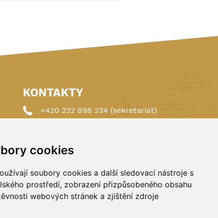
KONTAKTY
+420 222 898 224 (sekretariat)
+420 222 898 221 (členství)
bory cookies
autoklub@autoklub.cz
Opletalova 1337/29, 110 00 Praha 1
užívají soubory cookies a další sledovací nástroje s
elského prostředí, zobrazení přizpůsobeného obsahu
těvnosti webových stránek a zjištění zdroje