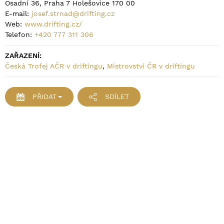
Osadní 36, Praha 7 Holešovice 170 00
E-mail:
josef.strnad@drifting.cz
Web:
www.drifting.cz/
Telefon:
+420 777 311 306
ZAŘAZENÍ:
Česká Trofej AČR v driftingu
,
Mistrovství ČR v driftingu
PŘIDAT
SDÍLET