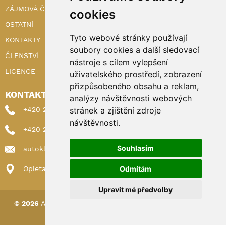
ZÁJMOVÁ ČINNOST
cookies
OSTATNÍ
Tyto webové stránky používají
KONTAKTY
soubory cookies a další sledovací
ČLENSTVÍ
nástroje s cílem vylepšení
LICENCE
uživatelského prostředí, zobrazení
přizpůsobeného obsahu a reklam,
KONTAKTY
analýzy návštěvnosti webových
stránek a zjištění zdroje
+420 222 898 224 (sekretariat)
návštěvnosti.
+420 222 898 221 (členství)
Souhlasím
autoklub@autoklub.cz
Odmítám
Opletalova 1337/29, 110 00 Praha 1
Upravit mé předvolby
© 2026
AUTOKLUB ČESKÉ REPUBLIKY
|
Nastavení cookies
Spravováno a hostováno u
DIGITREE