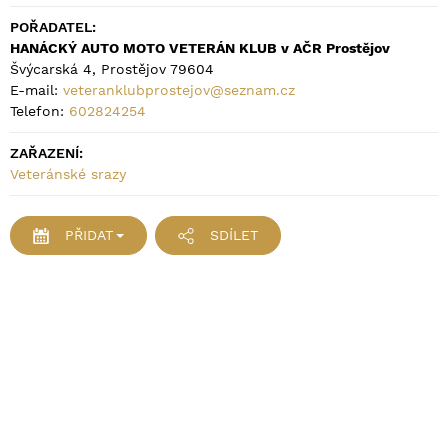
POŘADATEL:
HANÁCKÝ AUTO MOTO VETERÁN KLUB v AČR Prostějov
Švýcarská 4, Prostějov 79604
E-mail:
veteranklubprostejov@seznam.cz
Telefon:
602824254
ZAŘAZENÍ:
Veteránské srazy
PŘIDAT
SDÍLET