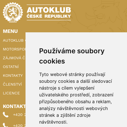
MENU
AUTOKLUB ČR
MOTORSPORT
Používáme soubory
ZÁJMOVÁ ČINNOST
cookies
OSTATNÍ
Tyto webové stránky používají
KONTAKTY
soubory cookies a další sledovací
ČLENSTVÍ
nástroje s cílem vylepšení
LICENCE
uživatelského prostředí, zobrazení
přizpůsobeného obsahu a reklam,
KONTAKTY
analýzy návštěvnosti webových
+420 222 898 224 (sekretariat)
stránek a zjištění zdroje
návštěvnosti.
+420 222 898 221 (členství)