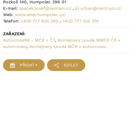
Rozkoš 140, Humpolec 396 01
E-mail:
spacek.josef@seznam.cz
,
jir.urban@centrum.cz
Web:
www.amk-humpolec.cz/
Telefon:
+420 777 655 290
,
+420 777 322 374
ZAŘAZENÍ:
AutocrossRB - MČR + ČT
,
Kontejnery Louda MMČR ČR v
autocrossu
,
Kontejnery Louda MČR v autocrossu
PŘIDAT
SDÍLET