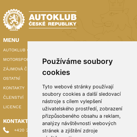
MENU
AUTOKLUB ČR
MOTORSPORT
Používáme soubory
ZÁJMOVÁ ČINNOST
cookies
OSTATNÍ
Tyto webové stránky používají
KONTAKTY
soubory cookies a další sledovací
ČLENSTVÍ
nástroje s cílem vylepšení
LICENCE
uživatelského prostředí, zobrazení
přizpůsobeného obsahu a reklam,
KONTAKTY
analýzy návštěvnosti webových
+420 222 898 224 (sekretariat)
stránek a zjištění zdroje