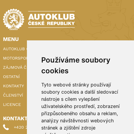
MENU
AUTOKLUB ČR
MOTORSPORT
Používáme soubory
ZÁJMOVÁ ČINNOST
cookies
OSTATNÍ
Tyto webové stránky používají
KONTAKTY
soubory cookies a další sledovací
ČLENSTVÍ
nástroje s cílem vylepšení
LICENCE
uživatelského prostředí, zobrazení
přizpůsobeného obsahu a reklam,
KONTAKTY
analýzy návštěvnosti webových
+420 222 898 224 (sekretariat)
stránek a zjištění zdroje