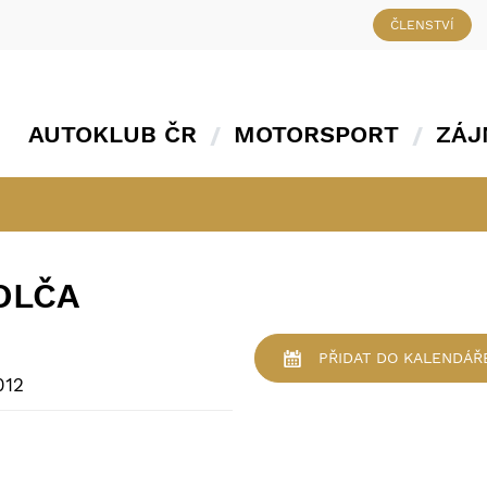
ČLENSTVÍ
AUTOKLUB ČR
MOTORSPORT
ZÁJ
OLČA
PŘIDAT
DO KALENDÁŘ
012