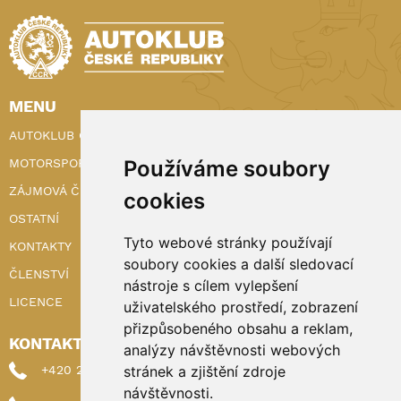
MENU
AUTOKLUB ČR
Používáme soubory
MOTORSPORT
ZÁJMOVÁ ČINNOST
cookies
OSTATNÍ
Tyto webové stránky používají
KONTAKTY
soubory cookies a další sledovací
ČLENSTVÍ
nástroje s cílem vylepšení
LICENCE
uživatelského prostředí, zobrazení
přizpůsobeného obsahu a reklam,
KONTAKTY
analýzy návštěvnosti webových
stránek a zjištění zdroje
+420 222 898 224 (sekretariat)
návštěvnosti.