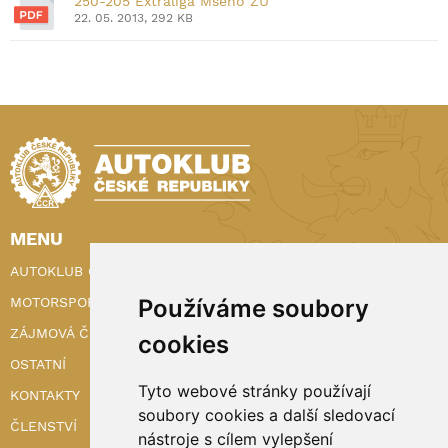
250-205 Extraliga Mšeno ZU
22. 05. 2013, 292 KB
MENU
AUTOKLUB ČR
Používáme soubory
MOTORSPORT
ZÁJMOVÁ ČINNOST
cookies
OSTATNÍ
Tyto webové stránky používají
KONTAKTY
soubory cookies a další sledovací
ČLENSTVÍ
nástroje s cílem vylepšení