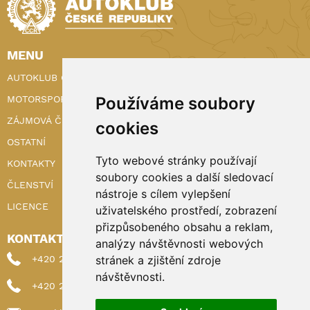
MENU
AUTOKLUB ČR
MOTORSPORT
Používáme soubory
ZÁJMOVÁ ČINNOST
cookies
OSTATNÍ
Tyto webové stránky používají
KONTAKTY
soubory cookies a další sledovací
ČLENSTVÍ
nástroje s cílem vylepšení
LICENCE
uživatelského prostředí, zobrazení
přizpůsobeného obsahu a reklam,
KONTAKTY
analýzy návštěvnosti webových
+420 222 898 224 (sekretariat)
stránek a zjištění zdroje
návštěvnosti.
+420 222 898 221 (členství)