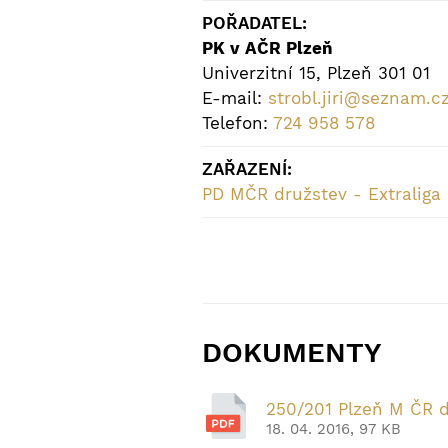
POŘADATEL:
PK v AČR Plzeň
Univerzitní 15, Plzeň 301 01
E-mail:
strobl.jiri@seznam.c
Telefon:
724 958 578
ZAŘAZENÍ:
PD MČR družstev - Extraliga
DOKUMENTY
250/201 Plzeň M ČR d
18. 04. 2016, 97 KB