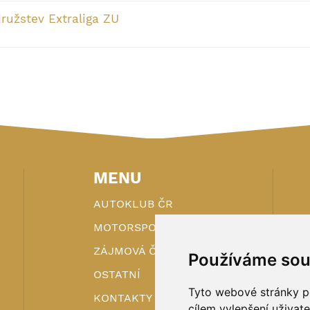
ružstev Extraliga ZU
MENU
AUTOKLUB ČR
MOTORSPORT
ZÁJMOVÁ ČINNOST
Používáme sou
OSTATNÍ
Tyto webové stránky po
KONTAKTY
cílem vylepšení uživat