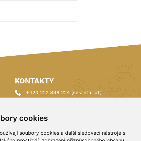
KONTAKTY
+420 222 898 224 (sekretariat)
+420 222 898 221 (členství)
bory cookies
autoklub@autoklub.cz
Opletalova 1337/29, 110 00 Praha 1
užívají soubory cookies a další sledovací nástroje s
elského prostředí, zobrazení přizpůsobeného obsahu