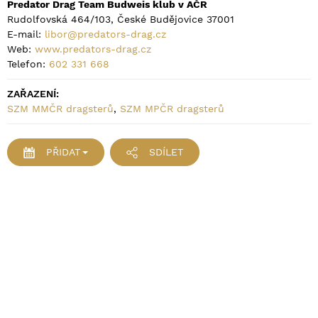
Predator Drag Team Budweis klub v AČR
Rudolfovská 464/103, České Budějovice 37001
E-mail:
libor@predators-drag.cz
Web:
www.predators-drag.cz
Telefon:
602 331 668
ZAŘAZENÍ:
SZM MMČR dragsterů
,
SZM MPČR dragsterů
PŘIDAT
SDÍLET