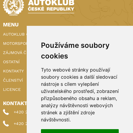
MENU
AUTOKLUB ČR
MOTORSPORT
Používáme soubory
ZÁJMOVÁ ČINNOST
cookies
OSTATNÍ
Tyto webové stránky používají
KONTAKTY
soubory cookies a další sledovací
ČLENSTVÍ
nástroje s cílem vylepšení
LICENCE
uživatelského prostředí, zobrazení
přizpůsobeného obsahu a reklam,
KONTAKTY
analýzy návštěvnosti webových
+420 222 898 224 (sekretariat)
stránek a zjištění zdroje
návštěvnosti.
+420 222 898 221 (členství)