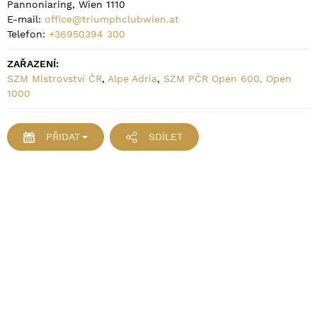
Pannoniaring, Wien 1110
E-mail:
office@triumphclubwien.at
Telefon:
+36950394 300
ZAŘAZENÍ:
SZM Mistrovství ČR
,
Alpe Adria
,
SZM PČR Open 600, Open
1000
PŘIDAT
SDÍLET