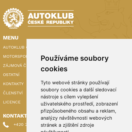
MENU
AUTOKLUB ČR
Používáme soubory
MOTORSPORT
ZÁJMOVÁ ČINNOST
cookies
OSTATNÍ
Tyto webové stránky používají
KONTAKTY
soubory cookies a další sledovací
ČLENSTVÍ
nástroje s cílem vylepšení
LICENCE
uživatelského prostředí, zobrazení
přizpůsobeného obsahu a reklam,
KONTAKTY
analýzy návštěvnosti webových
stránek a zjištění zdroje
+420 222 898 224 (sekretariat)