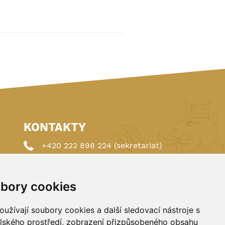
KONTAKTY
+420 222 898 224 (sekretariat)
+420 222 898 221 (členství)
bory cookies
autoklub@autoklub.cz
Opletalova 1337/29, 110 00 Praha 1
užívají soubory cookies a další sledovací nástroje s
elského prostředí, zobrazení přizpůsobeného obsahu