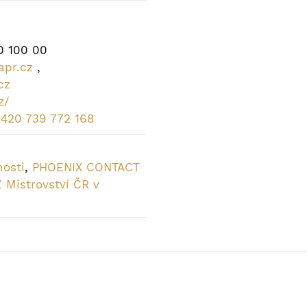
0 100 00
apr.cz
,
cz
z/
+420 739 772 168
nosti
,
PHOENIX CONTACT
 Mistrovství ČR v