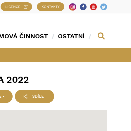
LICENCE
KONTAKTY
MOVÁ ČINNOST
OSTATNÍ
A 2022
E
SDÍLET