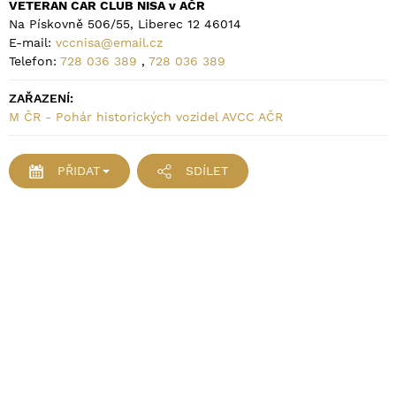
VETERAN CAR CLUB NISA v AČR
Na Pískovně 506/55, Liberec 12 46014
E-mail:
vccnisa@email.cz
Telefon:
728 036 389
,
728 036 389
ZAŘAZENÍ:
M ČR - Pohár historických vozidel AVCC AČR
PŘIDAT
SDÍLET