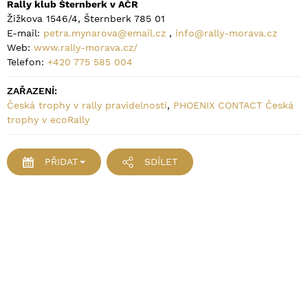
Rally klub Šternberk v AČR
Žižkova 1546/4, Šternberk 785 01
E-mail:
petra.mynarova@email.cz
,
info@rally-morava.cz
Web:
www.rally-morava.cz/
Telefon:
+420 775 585 004
ZAŘAZENÍ:
Česká trophy v rally pravidelnosti
,
PHOENIX CONTACT Česká
trophy v ecoRally
PŘIDAT
SDÍLET