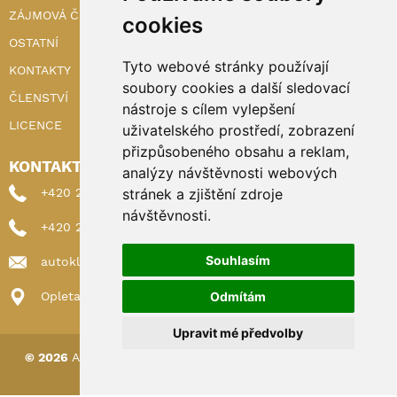
ZÁJMOVÁ ČINNOST
cookies
OSTATNÍ
Tyto webové stránky používají
KONTAKTY
soubory cookies a další sledovací
ČLENSTVÍ
nástroje s cílem vylepšení
LICENCE
uživatelského prostředí, zobrazení
přizpůsobeného obsahu a reklam,
KONTAKTY
analýzy návštěvnosti webových
stránek a zjištění zdroje
+420 222 898 224 (sekretariat)
návštěvnosti.
+420 222 898 221 (členství)
Souhlasím
autoklub@autoklub.cz
Odmítám
Opletalova 1337/29, 110 00 Praha 1
Upravit mé předvolby
© 2026
AUTOKLUB ČESKÉ REPUBLIKY
|
Nastavení cookies
Spravováno a hostováno u
DIGITREE