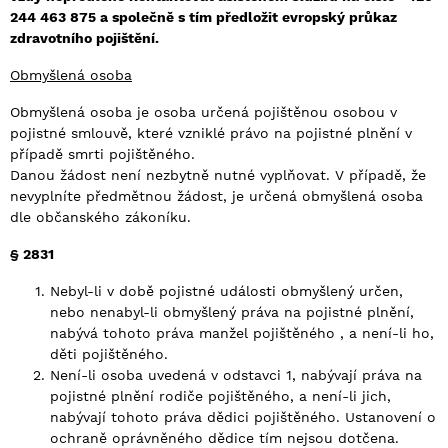
244 463 875 a společně s tím předložit evropský průkaz
zdravotního pojištění.
Obmyšlená osoba
Obmyšlená osoba je osoba určená pojištěnou osobou v
pojistné smlouvě, které vzniklé právo na pojistné plnění v
případě smrti pojištěného.
Danou žádost není nezbytně nutné vyplňovat. V případě, že
nevyplníte předmětnou žádost, je určená obmyšlená osoba
dle občanského zákoníku.
§ 2831
Nebyl-li v době pojistné události obmyšlený určen,
nebo nenabyl-li obmyšlený práva na pojistné plnění,
nabývá tohoto práva manžel pojištěného , a není-li ho,
děti pojištěného.
Není-li osoba uvedená v odstavci 1, nabývají práva na
pojistné plnění rodiče pojištěného, a není-li jich,
nabývají tohoto práva dědici pojištěného. Ustanovení o
ochraně oprávněného dědice tím nejsou dotčena.