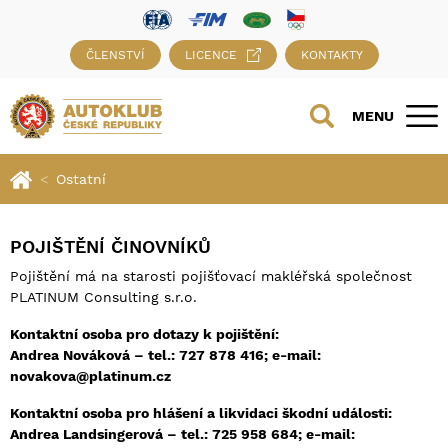
ČLENSTVÍ
LICENCE
KONTAKTY
MENU
Ostatní
POJIŠTĚNÍ ČINOVNÍKŮ
Pojištění má na starosti pojišťovací makléřská společnost
PLATINUM Consulting s.r.o.
Kontaktní osoba pro dotazy k pojištění:
Andrea Nováková – tel.: 727 878 416; e-mail:
novakova@platinum.cz
Kontaktní osoba pro hlášení a likvidaci škodní události:
Andrea Landsingerová – tel.: 725 958 684; e-mail: