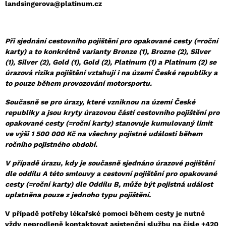
landsingerova@platinum.cz
Při sjednání cestovního pojištění pro opakované cesty (=roční
karty) a to konkrétně varianty Bronze (1), Brozne (2), Silver
(1), Silver (2), Gold (1), Gold (2), Platinum (1) a Platinum (2) se
úrazová rizika pojištění vztahují i na území České republiky a
to pouze během provozování motorsportu.
Současně se pro úrazy, které vzniknou na území České
republiky a jsou kryty úrazovou částí cestovního pojištění pro
opakované cesty (=roční karty) stanovuje kumulovaný limit
ve výši 1 500 000 Kč na všechny pojistné události během
ročního pojistného období.
V případě úrazu, kdy je současně sjednáno úrazové pojištění
dle oddílu A této smlouvy a cestovní pojištění pro opakované
cesty (=roční karty) dle Oddílu B, může být pojistná událost
uplatněna pouze z jednoho typu pojištění.
V případě potřeby lékařské pomoci během cesty je nutné
vždy neprodleně kontaktovat asistenční službu na čísle +420