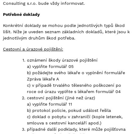
Consulting s.r.o. bude vždy informovat.
Potřebné doklady
Konkrétní doklady se mohou podle jednotlivých typů škod
lišit. Níže je uveden seznam základních dokladů, které jsou k
jednotlivým druhům škod potřeba.
Cestovní a úrazové pojištění:
oznámení škody úrazové pojištění
a) vyplňte formulář 05
b) požádejte svého lékaře o vyplnění formuláře
Zpráva lékaře A
c) v případě trvalého tělesného poškození po
roce od úrazu vyplňte s lékařem formulář 04
cestovní pojištění (jiné než úraz)
a) vyplňte formulář 11
b) protokol policie, pokud událost řešila
c) doklad o pobytu v zahraničí (kopie letenek,
smlouva s cestovní kanceláří apod.)
případné další podklady, které může pojišťovna