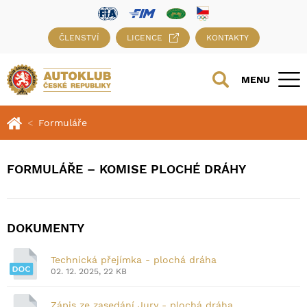
ČLENSTVÍ
LICENCE
KONTAKTY
MENU
Formuláře
FORMULÁŘE – KOMISE PLOCHÉ DRÁHY
DOKUMENTY
Technická přejímka - plochá dráha
02. 12. 2025, 22 KB
Zápis ze zasedání Jury - plochá dráha