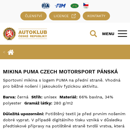
ČLENSTVÍ
LICENCE
KONTAKTY
MENU
MIKINA PUMA CZECH MOTORSPORT PÁNSKÁ
Sportovní mikina s logem PUMA na přední straně. Vhodná
pro běžné nošení i jakoukoliv fyzickou aktivitu.
Barva:
černá
Střih:
unisex
Materiál:
66% bavlna, 34%
polyester
Gramáž látky:
280 g/m2
Důležitá upozornění:
Potištěný textil je před prvním nošením
dobré vyprat. V případě digitálního tisku vzniká v důsledku
předtiskové přípravy na potištěné straně tvrdší vrstva, která