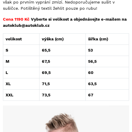
však po prvním vyprání zmizí. Nedoporučujeme sušit v
sušičce. Potištěný textil žehlit pouze po rubu!
Cena 1190 Kč
Vyberte si velikost a objednávejte e-mailem na
autoklub@autoklub.cz
velikost
výška (cm)
šířka (cm)
S
65,5
53
M
67,5
56,5
L
69,5
60
XL
71,5
63,5
XXL
73,5
67