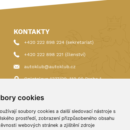
KONTAKTY
+420 222 898 224 (sekretariat)
+420 222 898 221 (členství)
autoklub@autoklub.cz
Opletalova 1337/29, 110 00 Praha 1
bory cookies
užívají soubory cookies a další sledovací nástroje s
elského prostředí, zobrazení přizpůsobeného obsahu
těvnosti webových stránek a zjištění zdroje
Spravováno a hostováno u
DIGITREE