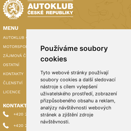
MENU
AUTOKLUB ČR
MOTORSPORT
Používáme soubory
ZÁJMOVÁ ČINNOST
cookies
OSTATNÍ
Tyto webové stránky používají
KONTAKTY
soubory cookies a další sledovací
ČLENSTVÍ
nástroje s cílem vylepšení
LICENCE
uživatelského prostředí, zobrazení
přizpůsobeného obsahu a reklam,
KONTAKTY
analýzy návštěvnosti webových
+420 222 898 224 (sekretariat)
stránek a zjištění zdroje
návštěvnosti.
+420 222 898 221 (členství)