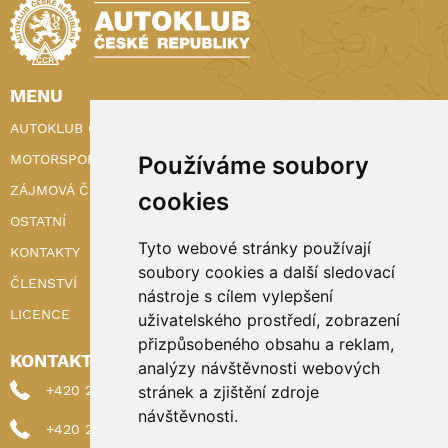
MENU
AUTOKLUB ČR
MOTORSPORT
Používáme soubory
ZÁJMOVÁ ČINNOST
cookies
OSTATNÍ
Tyto webové stránky používají
KONTAKTY
soubory cookies a další sledovací
ČLENSTVÍ
nástroje s cílem vylepšení
LICENCE
uživatelského prostředí, zobrazení
přizpůsobeného obsahu a reklam,
KONTAKTY
analýzy návštěvnosti webových
+420 222 898 224 (sekretariat)
stránek a zjištění zdroje
návštěvnosti.
+420 222 898 221 (členství)