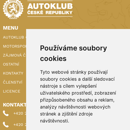
MENU
AUTOKLUB ČR
MOTORSPORT
Používáme soubory
ZÁJMOVÁ ČINNOST
cookies
OSTATNÍ
Tyto webové stránky používají
KONTAKTY
soubory cookies a další sledovací
ČLENSTVÍ
nástroje s cílem vylepšení
LICENCE
uživatelského prostředí, zobrazení
přizpůsobeného obsahu a reklam,
KONTAKTY
analýzy návštěvnosti webových
+420 222 898 224 (sekretariat)
stránek a zjištění zdroje
návštěvnosti.
+420 222 898 221 (členství)