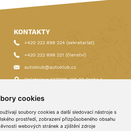
KONTAKTY
+420 222 898 224 (sekretariat)
+420 222 898 221 (členství)
autoklub@autoklub.cz
Opletalova 1337/29, 110 00 Praha 1
bory cookies
užívají soubory cookies a další sledovací nástroje s
elského prostředí, zobrazení přizpůsobeného obsahu
těvnosti webových stránek a zjištění zdroje
Spravováno a hostováno u
DIGITREE