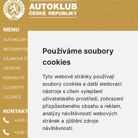
MENU
AUTOKLUB ČR
MOTORSPORT
Používáme soubory
ZÁJMOVÁ ČINNOST
cookies
OSTATNÍ
Tyto webové stránky používají
KONTAKTY
soubory cookies a další sledovací
ČLENSTVÍ
nástroje s cílem vylepšení
LICENCE
uživatelského prostředí, zobrazení
přizpůsobeného obsahu a reklam,
KONTAKTY
analýzy návštěvnosti webových
+420 222 898 224 (sekretariat)
stránek a zjištění zdroje
návštěvnosti.
+420 222 898 221 (členství)