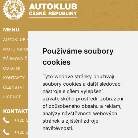
MENU
AUTOKLUB ČR
MOTORSPORT
Používáme soubory
ZÁJMOVÁ ČINNOST
cookies
OSTATNÍ
Tyto webové stránky používají
KONTAKTY
soubory cookies a další sledovací
ČLENSTVÍ
nástroje s cílem vylepšení
LICENCE
uživatelského prostředí, zobrazení
přizpůsobeného obsahu a reklam,
KONTAKTY
analýzy návštěvnosti webových
+420 222 898 224 (sekretariat)
stránek a zjištění zdroje
návštěvnosti.
+420 222 898 221 (členství)